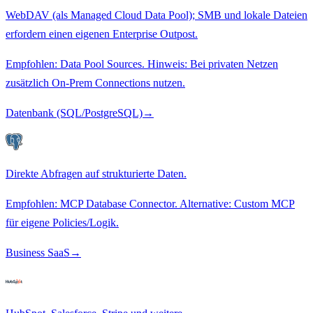
WebDAV (als Managed Cloud Data Pool); SMB und lokale Dateien
erfordern einen eigenen Enterprise Outpost.
Empfohlen: Data Pool Sources. Hinweis: Bei privaten Netzen
zusätzlich On-Prem Connections nutzen.
Datenbank (SQL/PostgreSQL)
→
Direkte Abfragen auf strukturierte Daten.
Empfohlen: MCP Database Connector. Alternative: Custom MCP
für eigene Policies/Logik.
Business SaaS
→