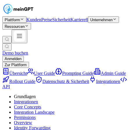
Kunden
Preise
Sicherheit
Karriere
8
Plattform
Unternehmen
Ressourcen
Demo buchen
Anmelden
Zur Plattform
Übersicht
User Guide
Prompting Guide
Admin Guide
Rollout Guide
Datenschutz & Sicherheit
Integrationen
API
Grundlagen
Integrationen
Core Concepts
Integration Landscape
Permissions
Overview
Identity Forwarding