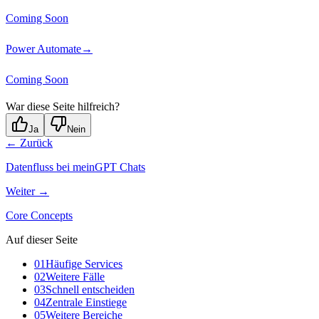
Coming Soon
Power Automate
→
Coming Soon
War diese Seite hilfreich?
Ja
Nein
← Zurück
Datenfluss bei meinGPT Chats
Weiter →
Core Concepts
Auf dieser Seite
01
Häufige Services
02
Weitere Fälle
03
Schnell entscheiden
04
Zentrale Einstiege
05
Weitere Bereiche