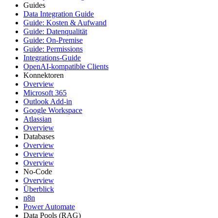
Guides
Data Integration Guide
Guide: Kosten & Aufwand
Guide: Datenqualität
Guide: On-Premise
Guide: Permissions
Integrations-Guide
OpenAI-kompatible Clients
Konnektoren
Overview
Microsoft 365
Outlook Add-in
Google Workspace
Atlassian
Overview
Databases
Overview
Overview
Overview
No-Code
Overview
Überblick
n8n
Power Automate
Data Pools (RAG)