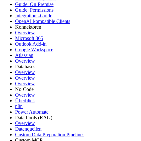
Guide: On-Premise
Guide: Permissions
Integrations-Guide
OpenAI-kompatible Clients
Konnektoren
Overview
Microsoft 365
Outlook Add-in
Google Workspace
Atlassian
Overview
Databases
Overview
Overview
Overview
No-Code
Overview
Überblick
n8n
Power Automate
Data Pools (RAG)
Overview
Datenquellen
Custom Data Preparation Pipelines
Custom MCP