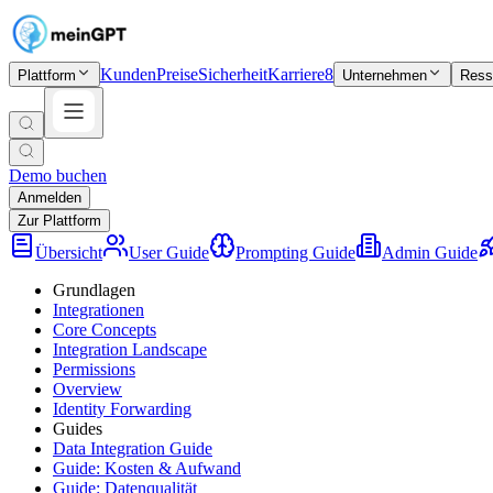
Kunden
Preise
Sicherheit
Karriere
8
Plattform
Unternehmen
Ress
Demo buchen
Anmelden
Zur Plattform
Übersicht
User Guide
Prompting Guide
Admin Guide
Grundlagen
Integrationen
Core Concepts
Integration Landscape
Permissions
Overview
Identity Forwarding
Guides
Data Integration Guide
Guide: Kosten & Aufwand
Guide: Datenqualität