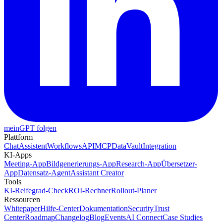
meinGPT folgen
Plattform
Chat
Assistent
Workflows
API
MCP
DataVault
Integration
KI-Apps
Meeting-App
Bildgenerierungs-App
Research-App
Übersetzer-
App
Datensatz-Agent
Assistant Creator
Tools
KI-Reifegrad-Check
ROI-Rechner
Rollout-Planer
Ressourcen
Whitepaper
Hilfe-Center
Dokumentation
Security
Trust
Center
Roadmap
Changelog
Blog
Events
AI Connect
Case Studies