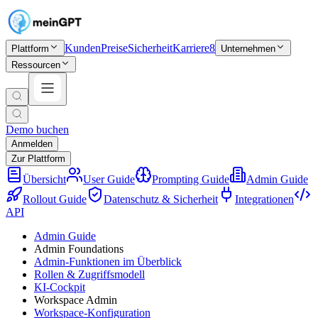
Kunden
Preise
Sicherheit
Karriere
8
Plattform
Unternehmen
Ressourcen
Demo buchen
Anmelden
Zur Plattform
Übersicht
User Guide
Prompting Guide
Admin Guide
Rollout Guide
Datenschutz & Sicherheit
Integrationen
API
Admin Guide
Admin Foundations
Admin-Funktionen im Überblick
Rollen & Zugriffsmodell
KI-Cockpit
Workspace Admin
Workspace-Konfiguration